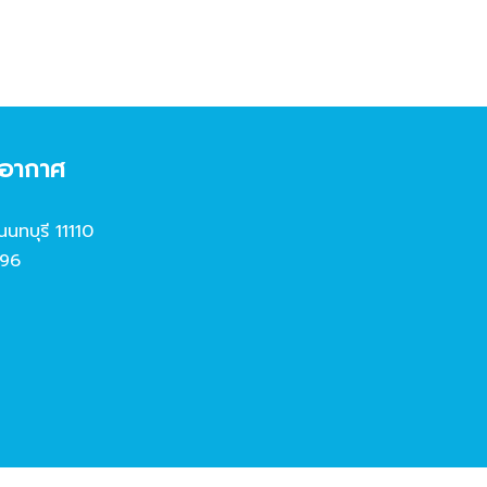
งอากาศ
นนทบุรี 11110
96