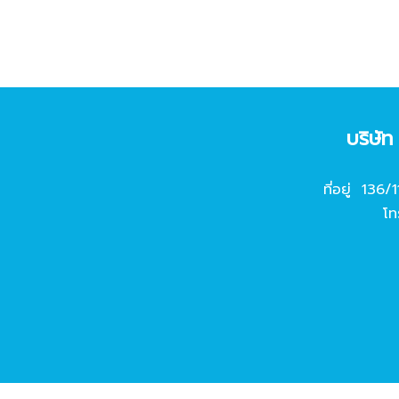
บริษั
ที่อยู่ 136/
โท