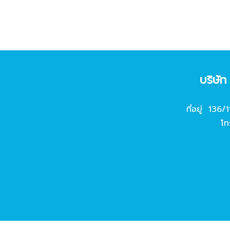
บริษั
ที่อยู่ 136/
โท