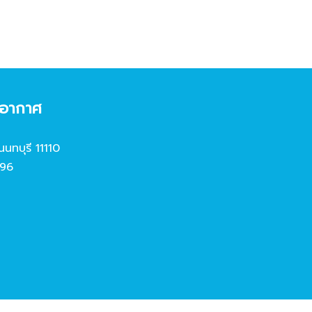
งอากาศ
นนทบุรี 11110
96