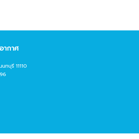
งอากาศ
นนทบุรี 11110
96