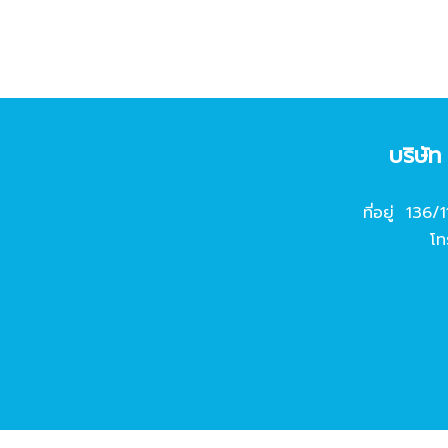
บริษั
ที่อยู่ 136/
โท