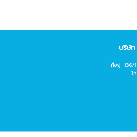
บริษั
ที่อยู่ 136/
โท