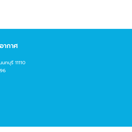
งอากาศ
นนทบุรี 11110
96