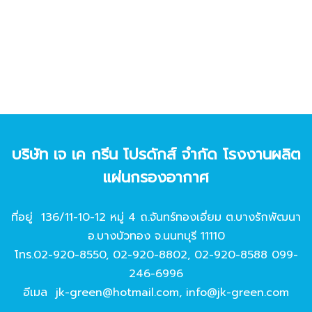
บริษัท เจ เค กรีน โปรดักส์ จํากัด โรงงานผลิต
แผ่นกรองอากาศ
ที่อยู่ 136/11-10-12 หมู่ 4 ถ.จันทร์ทองเอี่ยม ต.บางรักพัฒนา
อ.บางบัวทอง จ.นนทบุรี 11110
โทร.
02-920-8550
,
02-920-8802
,
02-920-8588
099-
246-6996
อีเมล
jk-green@hotmail.com
,
info@jk-green.com