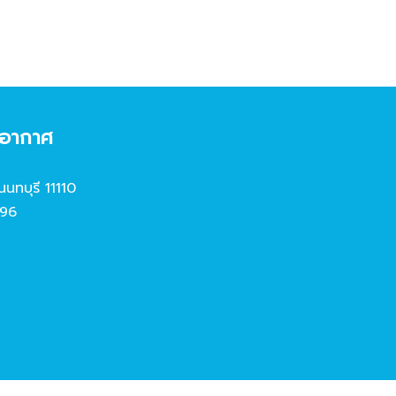
งอากาศ
นนทบุรี 11110
96