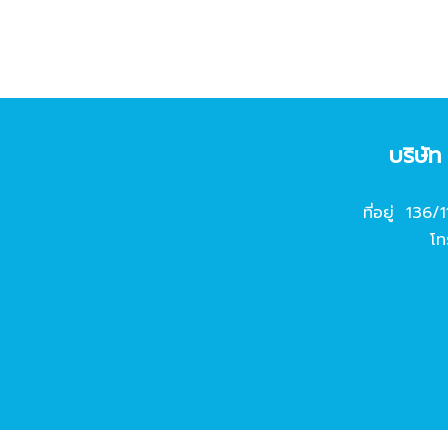
บริษั
ที่อยู่ 136/
โท