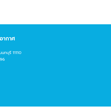
งอากาศ
นนทบุรี 11110
96