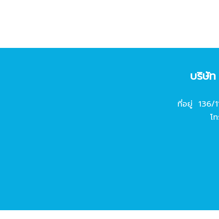
บริษั
ที่อยู่ 136/
โท