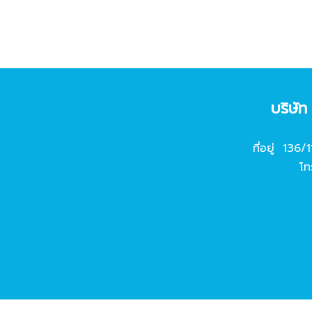
บริษั
ที่อยู่ 136/
โท