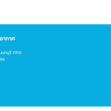
งอากาศ
นนทบุรี 11110
96