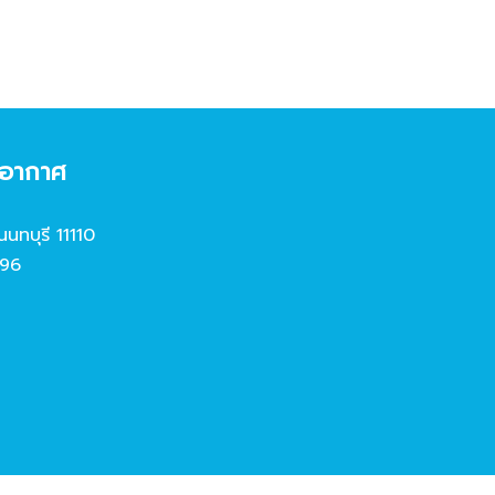
งอากาศ
นนทบุรี 11110
96