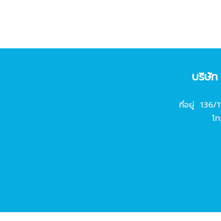
บริษั
ที่อยู่ 136/
โท