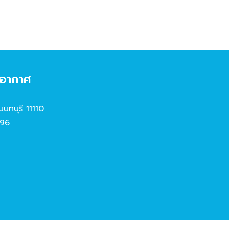
งอากาศ
นนทบุรี 11110
96