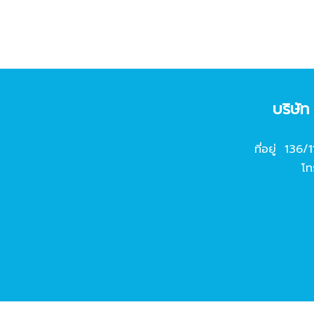
บริษั
ที่อยู่ 136/
โท