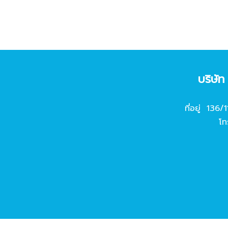
บริษั
ที่อยู่ 136/
โท