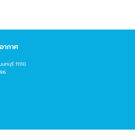
งอากาศ
นนทบุรี 11110
96