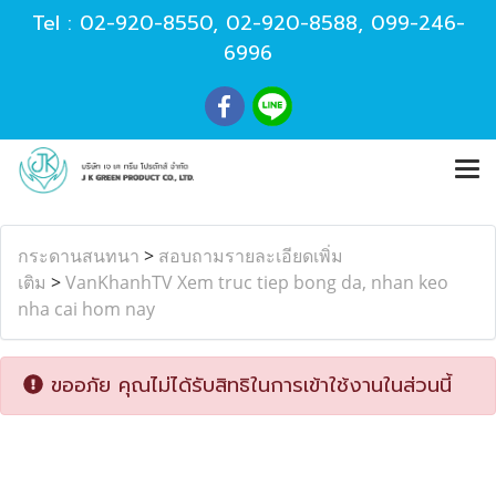
Tel :
02-920-8550
,
02-920-8588
,
099-246-
6996
กระดานสนทนา
>
สอบถามรายละเอียดเพิ่ม
เติม
>
VanKhanhTV Xem truc tiep bong da, nhan keo
nha cai hom nay
ขออภัย คุณไม่ได้รับสิทธิในการเข้าใช้งานในส่วนนี้