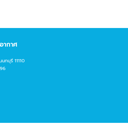
งอากาศ
นนทบุรี 11110
96