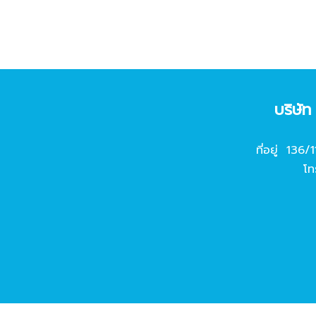
บริษั
ที่อยู่ 136/
โท