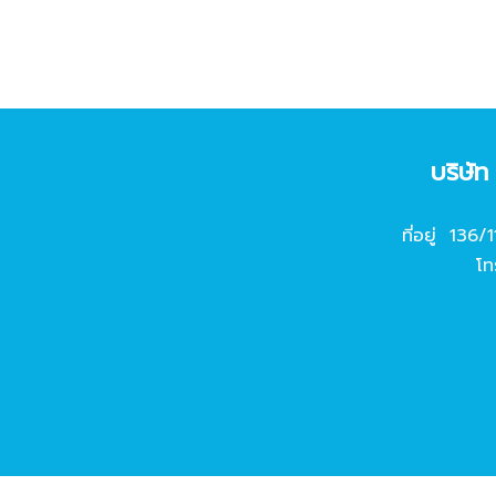
บริษั
ที่อยู่ 136/
โท