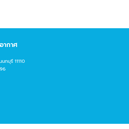
งอากาศ
นนทบุรี 11110
96