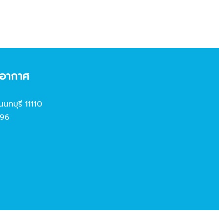
งอากาศ
นนทบุรี 11110
96