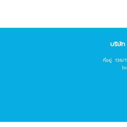
บริษั
ที่อยู่ 136/
โท