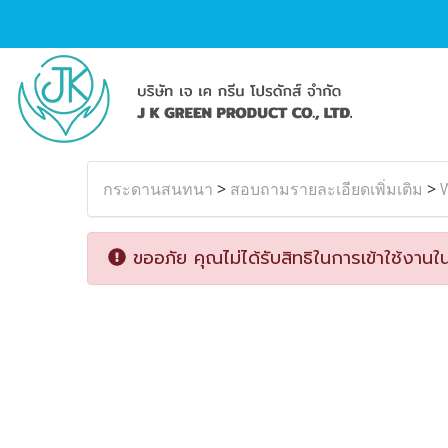
กระดานสนทนา
>
สอบถามรายละเอียดเพิ่มเติม
>
ขออภัย คุณไม่ได้รับสิทธิในการเข้าใช้งานใน