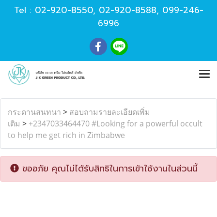
Tel :
02-920-8550
,
02-920-8588
,
099-246-
6996
กระดานสนทนา
>
สอบถามรายละเอียดเพิ่ม
เติม
>
+2347033464470 #Looking for a powerful occult
to help me get rich in Zimbabwe
ขออภัย คุณไม่ได้รับสิทธิในการเข้าใช้งานในส่วนนี้