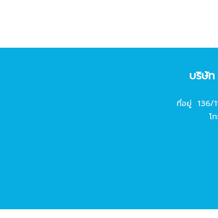
บริษั
ที่อยู่ 136/
โท