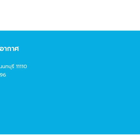
งอากาศ
นนทบุรี 11110
96