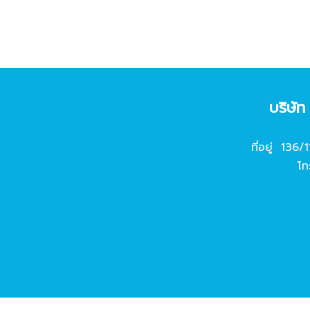
บริษั
ที่อยู่ 136/
โท