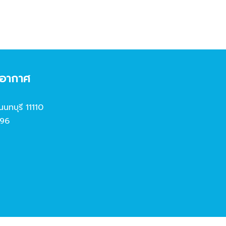
งอากาศ
นนทบุรี 11110
96