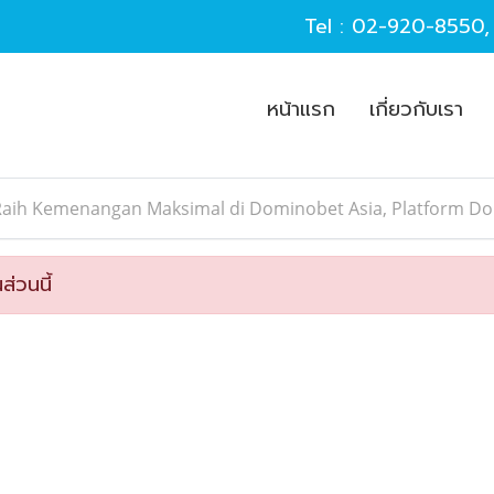
Tel :
02-920-8550
หน้าแรก
เกี่ยวกับเรา
Raih Kemenangan Maksimal di Dominobet Asia, Platform Do
ส่วนนี้