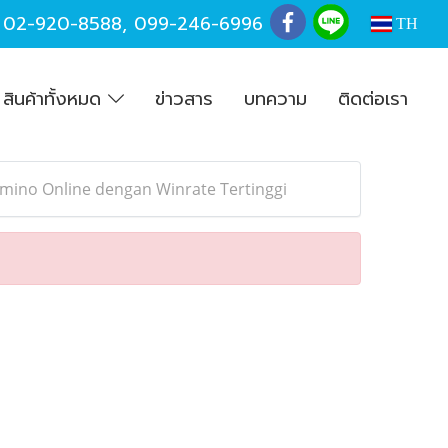
,
02-920-8588
,
099-246-6996
TH
สินค้าทั้งหมด
ข่าวสาร
บทความ
ติดต่อเรา
mino Online dengan Winrate Tertinggi