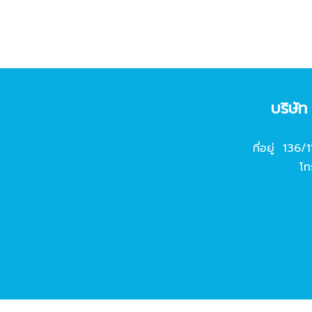
บริษั
ที่อยู่ 136/
โท