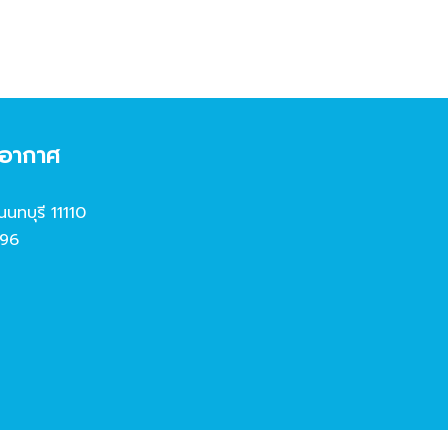
งอากาศ
นนทบุรี 11110
96