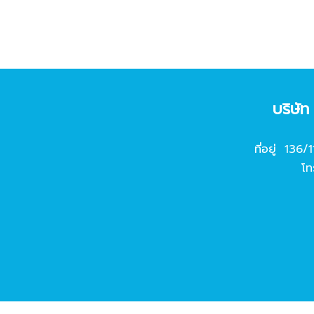
บริษั
ที่อยู่ 136/
โท