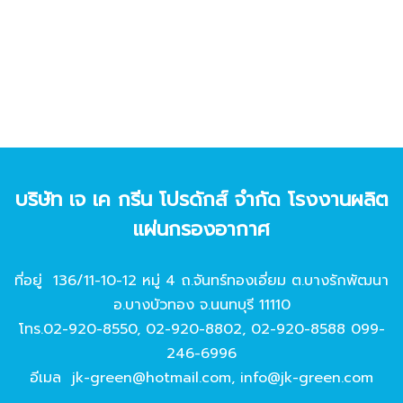
บริษัท เจ เค กรีน โปรดักส์ จํากัด โรงงานผลิต
แผ่นกรองอากาศ
ที่อยู่ 136/11-10-12 หมู่ 4 ถ.จันทร์ทองเอี่ยม ต.บางรักพัฒนา
อ.บางบัวทอง จ.นนทบุรี 11110
โทร.
02-920-8550
,
02-920-8802
,
02-920-8588
099-
246-6996
อีเมล
jk-green@hotmail.com
,
info@jk-green.com