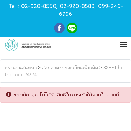
Tel :
02-920-8550
,
02-920-8588
,
099-246-
6996
กระดานสนทนา
>
สอบถามรายละเอียดเพิ่มเติม
>
8XBET ho
tro cuoc 24/24
ขออภัย คุณไม่ได้รับสิทธิในการเข้าใช้งานในส่วนนี้