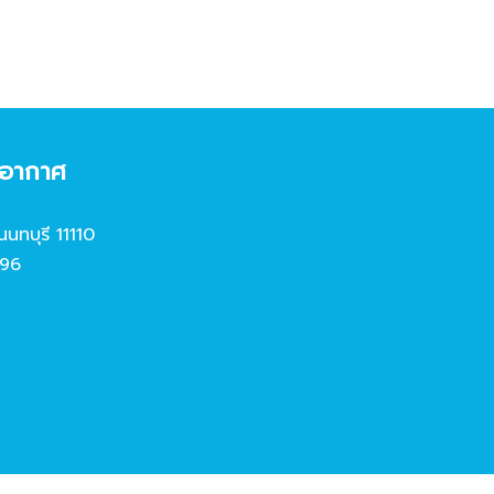
งอากาศ
นนทบุรี 11110
96