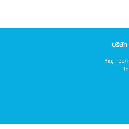
บริษั
ที่อยู่ 136/
โท