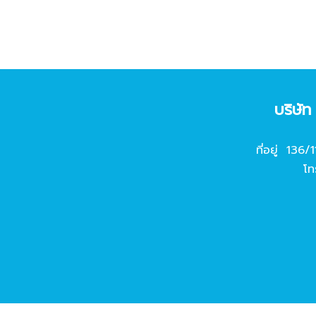
บริษั
ที่อยู่ 136/
โท