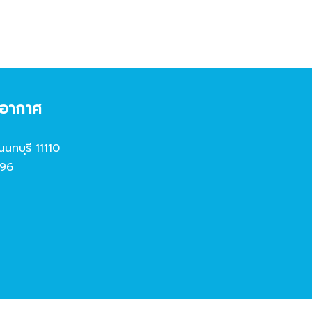
งอากาศ
นนทบุรี 11110
96