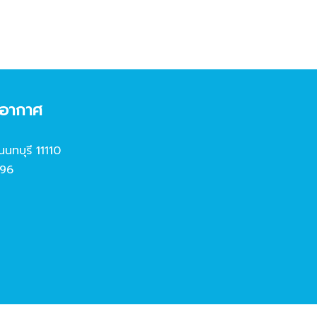
งอากาศ
นนทบุรี 11110
96