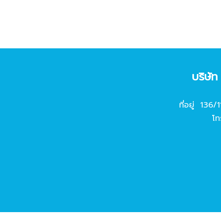
บริษั
ที่อยู่ 136/
โท