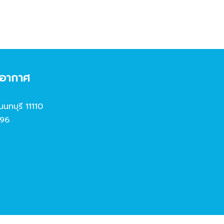
งอากาศ
นนทบุรี 11110
96