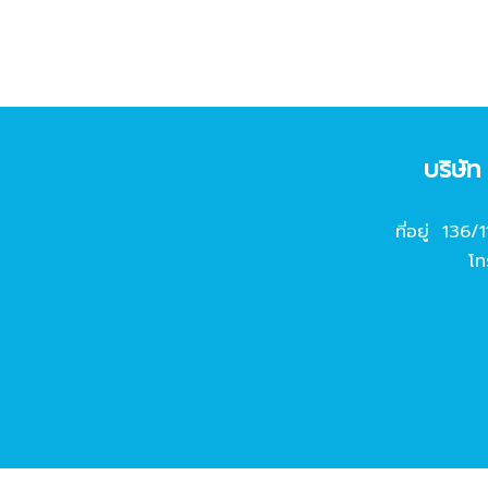
บริษั
ที่อยู่ 136/
โท