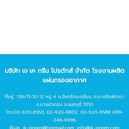
บริษัท เจ เค กรีน โปรดักส์ จํากัด โรงงานผลิต
แผ่นกรองอากาศ
ที่อยู่ 136/11-10-12 หมู่ 4 ถ.จันทร์ทองเอี่ยม ต.บางรักพัฒนา
อ.บางบัวทอง จ.นนทบุรี 11110
โทร.
02-920-8550
,
02-920-8802
,
02-920-8588
099-
246-6996
อีเมล
jk-green@hotmail.com
,
info@jk-green.com