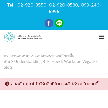
Tel :
02-920-8550
,
02-920-8588
,
099-246-
6996
กระดานสนทนา
>
สอบถามรายละเอียดเพิ่ม
เติม
>
Understanding RTP: How It Works on Vegas88
Slots
ขออภัย คุณไม่ได้รับสิทธิในการเข้าใช้งานในส่วนนี้