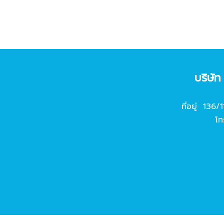
บริษั
ที่อยู่ 136/
โท