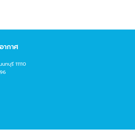
งอากาศ
นนทบุรี 11110
96