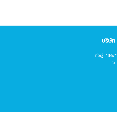
บริษั
ที่อยู่ 136/
โท