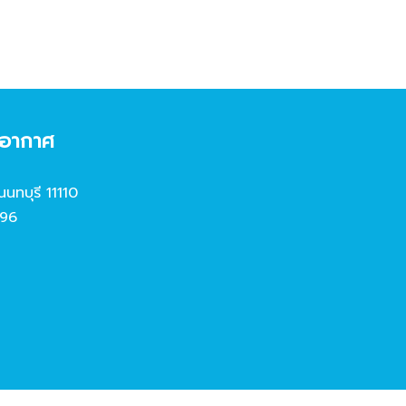
งอากาศ
นนทบุรี 11110
96