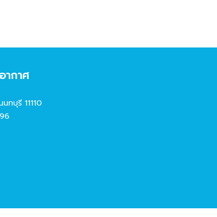
งอากาศ
นนทบุรี 11110
96