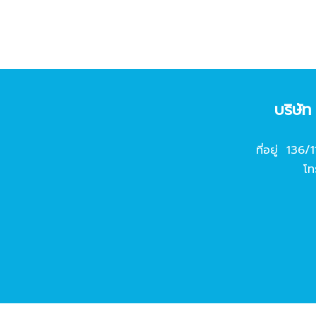
บริษั
ที่อยู่ 136/
โท