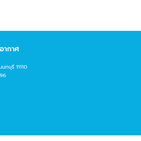
งอากาศ
นนทบุรี 11110
96