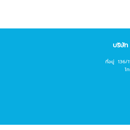
บริษั
ที่อยู่ 136/
โท