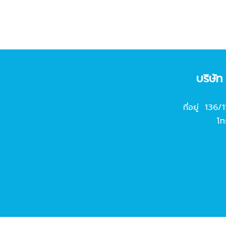
บริษั
ที่อยู่ 136/
โท