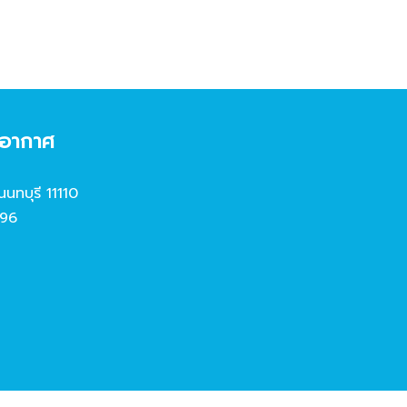
งอากาศ
นนทบุรี 11110
96