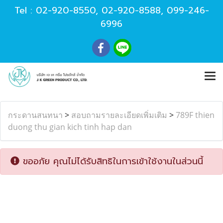
Tel :
02-920-8550
,
02-920-8588
,
099-246-
6996
กระดานสนทนา
>
สอบถามรายละเอียดเพิ่มเติม
>
789F thien
duong thu gian kich tinh hap dan
ขออภัย คุณไม่ได้รับสิทธิในการเข้าใช้งานในส่วนนี้