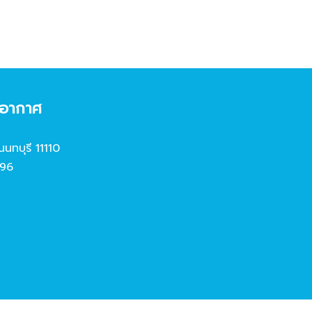
งอากาศ
นนทบุรี 11110
96