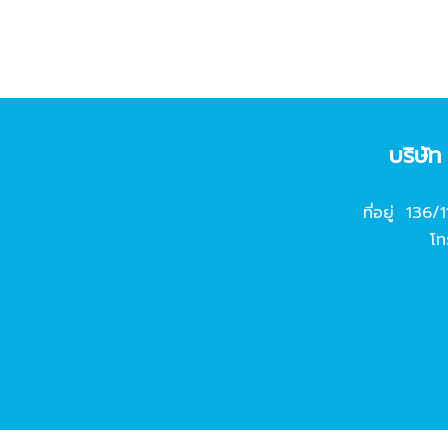
บริษั
ที่อยู่ 136/
โท