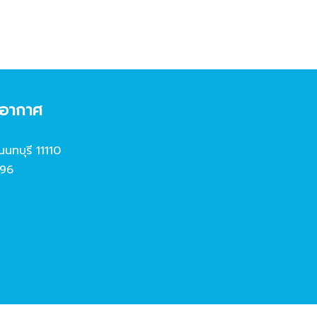
งอากาศ
นนทบุรี 11110
96