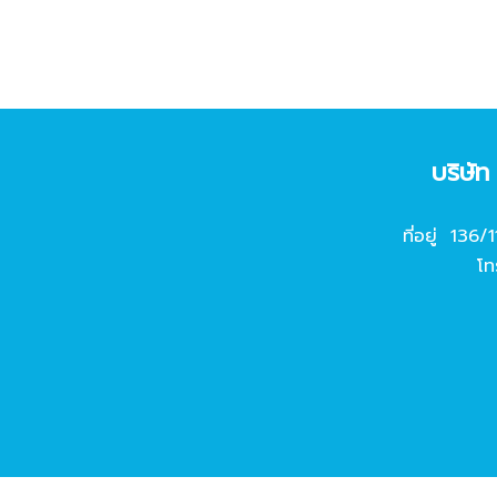
บริษั
ที่อยู่ 136/
โท