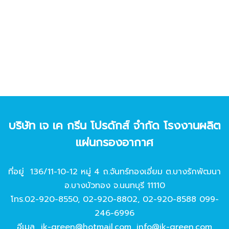
บริษัท เจ เค กรีน โปรดักส์ จํากัด โรงงานผลิต
แผ่นกรองอากาศ
ที่อยู่ 136/11-10-12 หมู่ 4 ถ.จันทร์ทองเอี่ยม ต.บางรักพัฒนา
อ.บางบัวทอง จ.นนทบุรี 11110
โทร.
02-920-8550
,
02-920-8802
,
02-920-8588
099-
246-6996
อีเมล
jk-green@hotmail.com
,
info@jk-green.com