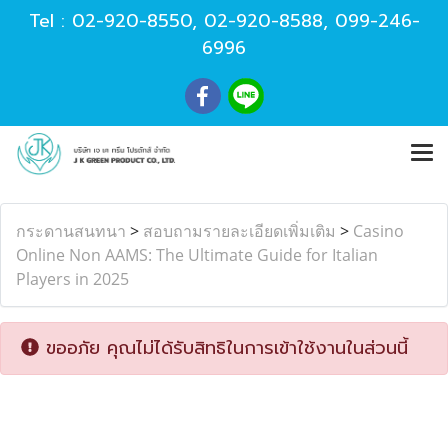
Tel :
02-920-8550
,
02-920-8588
,
099-246-
6996
กระดานสนทนา
>
สอบถามรายละเอียดเพิ่มเติม
>
Casino
Online Non AAMS: The Ultimate Guide for Italian
Players in 2025
ขออภัย คุณไม่ได้รับสิทธิในการเข้าใช้งานในส่วนนี้