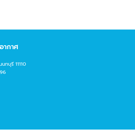
งอากาศ
นนทบุรี 11110
96