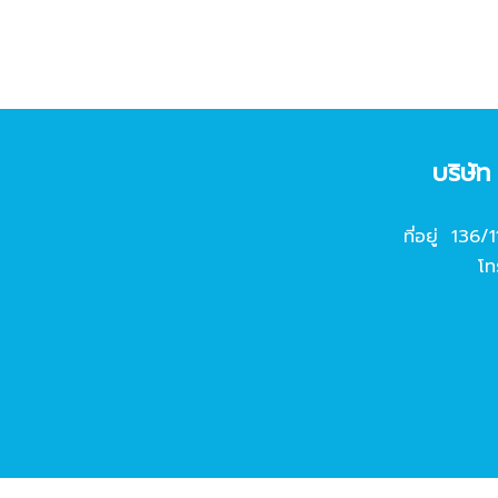
บริษั
ที่อยู่ 136/
โท