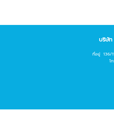
บริษั
ที่อยู่ 136/
โท