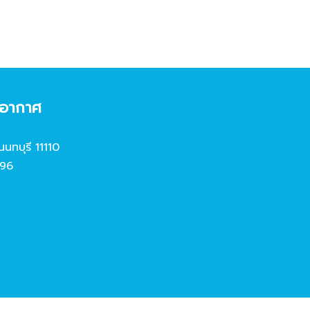
งอากาศ
นนทบุรี 11110
96