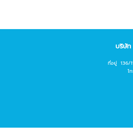
บริษั
ที่อยู่ 136/
โท