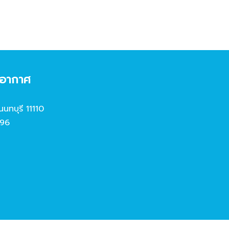
งอากาศ
นนทบุรี 11110
96