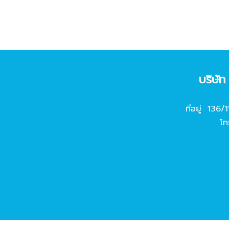
บริษั
ที่อยู่ 136/
โท