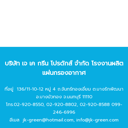
บริษัท เจ เค กรีน โปรดักส์ จํากัด โรงงานผลิต
แผ่นกรองอากาศ
ที่อยู่ 136/11-10-12 หมู่ 4 ถ.จันทร์ทองเอี่ยม ต.บางรักพัฒนา
อ.บางบัวทอง จ.นนทบุรี 11110
โทร.
02-920-8550
,
02-920-8802
,
02-920-8588
099-
246-6996
อีเมล
jk-green@hotmail.com
,
info@jk-green.com