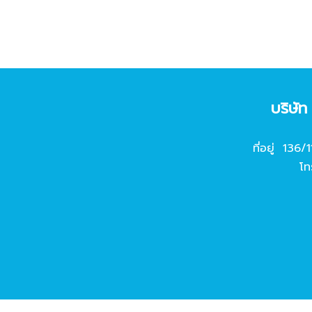
บริษั
ที่อยู่ 136/
โท