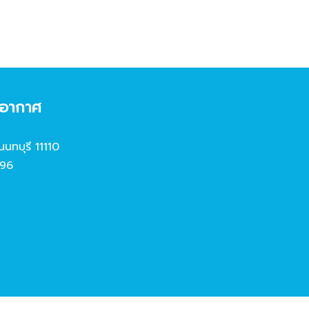
งอากาศ
นนทบุรี 11110
96