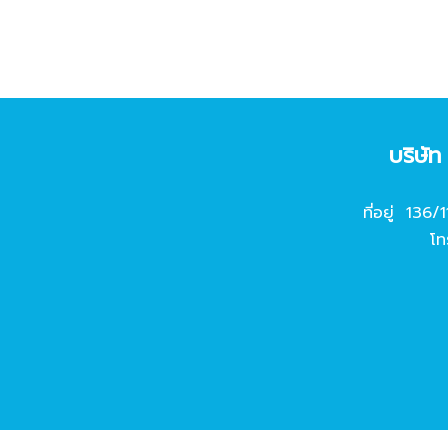
บริษั
ที่อยู่ 136/
โท