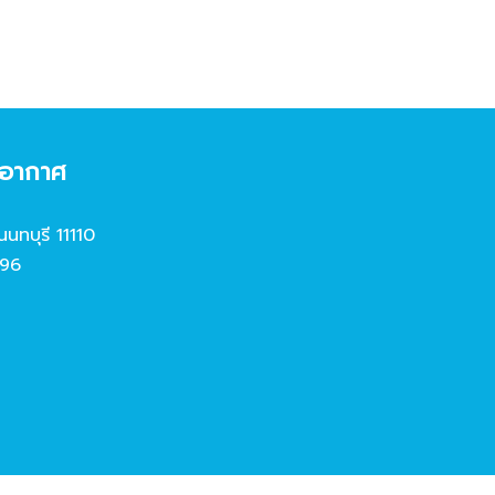
งอากาศ
นนทบุรี 11110
96