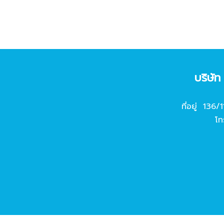
บริษั
ที่อยู่ 136/
โท