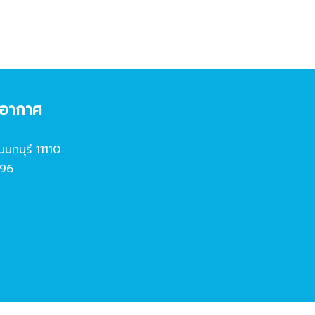
งอากาศ
นนทบุรี 11110
96