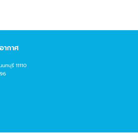
งอากาศ
นนทบุรี 11110
96