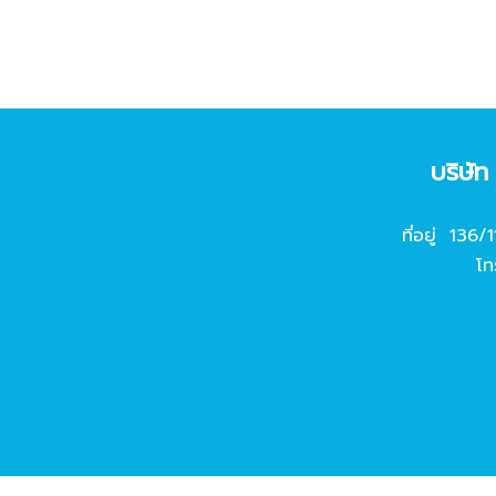
บริษั
ที่อยู่ 136/
โท