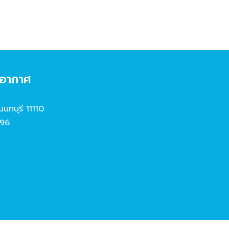
งอากาศ
นนทบุรี 11110
96