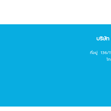
บริษั
ที่อยู่ 136/
โท