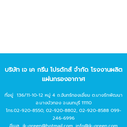
บริษัท เจ เค กรีน โปรดักส์ จํากัด โรงงานผลิต
แผ่นกรองอากาศ
ที่อยู่ 136/11-10-12 หมู่ 4 ถ.จันทร์ทองเอี่ยม ต.บางรักพัฒนา
อ.บางบัวทอง จ.นนทบุรี 11110
โทร.
02-920-8550
,
02-920-8802
,
02-920-8588
099-
246-6996
อีเมล
jk-green@hotmail.com
,
info@jk-green.com