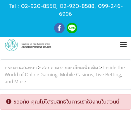
Tel :
02-920-8550
,
02-920-8588
,
099-246-
6996
กระดานสนทนา
>
สอบถามรายละเอียดเพิ่มเติม
>
Inside the
World of Online Gaming: Mobile Casinos, Live Betting,
and More
ขออภัย คุณไม่ได้รับสิทธิในการเข้าใช้งานในส่วนนี้