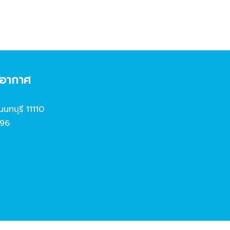
งอากาศ
นนทบุรี 11110
96