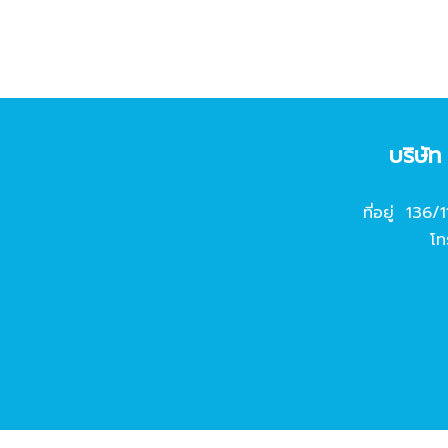
บริษั
ที่อยู่ 136/
โท