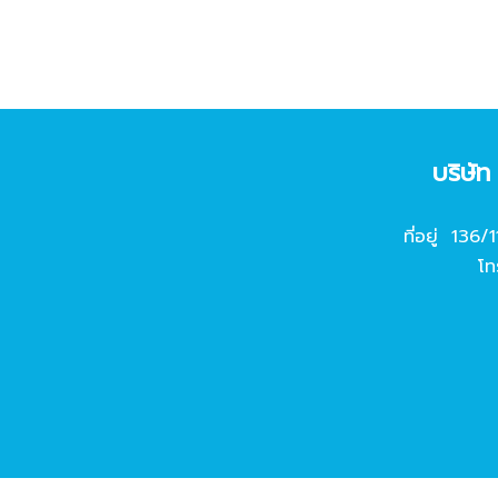
บริษั
ที่อยู่ 136/
โท