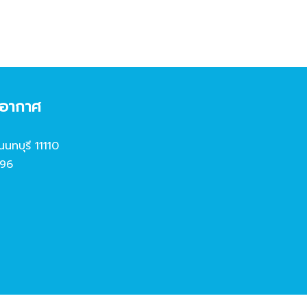
งอากาศ
นนทบุรี 11110
96