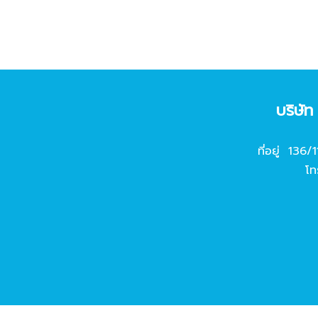
บริษั
ที่อยู่ 136/
โท