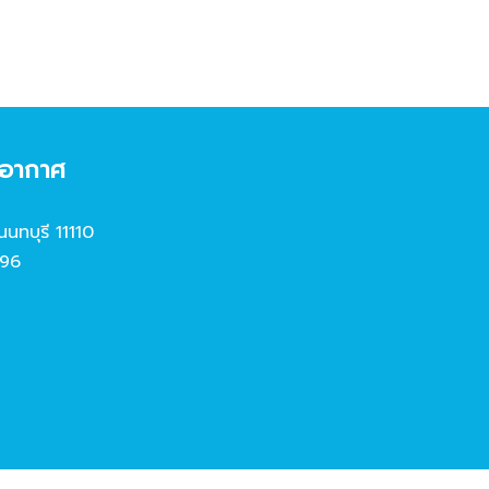
งอากาศ
นนทบุรี 11110
96